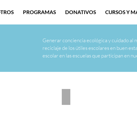
TROS
PROGRAMAS
DONATIVOS
CURSOS Y M
Generar conciencia ecológica y cuidado al m
reciclaje de los útiles escolares en buen esta
escolar en las escuelas que participan en n
 a Kinder , Carmen 4 de Noviembre de 2016
Mochilas donadas a Kinder , Ca