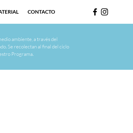
ATERIAL
CONTACTO
edio ambiente, a través del
do. Se recolectan al final del ciclo
uestro Programa.
rmen 4 de Noviembre de 2016