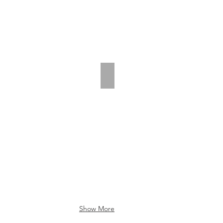
 a Kinder , Carmen 4 de Noviembre de 2016
Mochilas donadas a Kinder , Ca
Show More