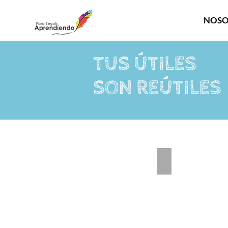
NOSO
TUS ÚTILES
SON REÚTILES
Mochilas donadas